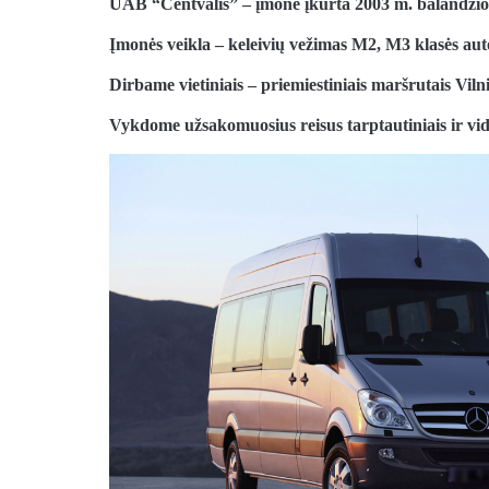
UAB “Centvalis” – įmonė įkurta 2003 m. balandžio
Įmonės veikla – keleivių vežimas M2, M3 klasės aut
Dirbame vietiniais – priemiestiniais maršrutais Viln
Vykdome užsakomuosius reisus tarptautiniais ir vi